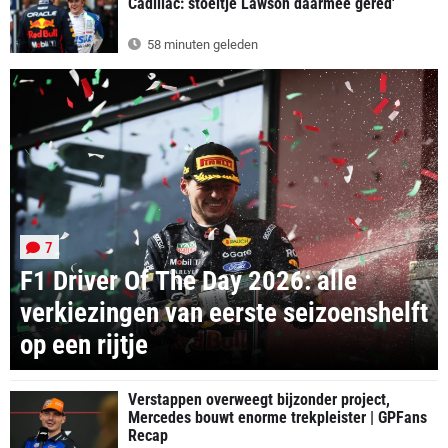
Cadillac: stoeltje Lawson daarmee gered'
58 minuten geleden
7
F1 Driver Of The Day 2026: alle
verkiezingen van eerste seizoenshelft
op een rijtje
Verstappen overweegt bijzonder project,
Mercedes bouwt enorme trekpleister | GPFans
Recap