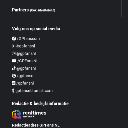
Partners
(Ook adverteren?)
Volg ons op social media
/GPfanscom
X @gpfansnl
@gpfansnl
/GPFansNL
@gpfansnl
/gpfansnl
/gpfansnl
gpfansnl.tumblr.com
Redactie & bedrijfsinformatie
Redactieadres GPFans NL