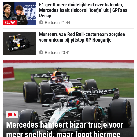
F1 geeft meer duidelijkheid over kalender,
Mercedes haalt risicovol 'foefje' uit | GPFans
Recap
RECAP
Gisteren 21:44
Monteurs van Red Bull-zusterteam zorgden
voor unicum bij pitstop GP Hongarije
Gisteren 20:41
6
Mercedes hanteert bizar trucje voor
meer snelheid, maar loopt hiermee