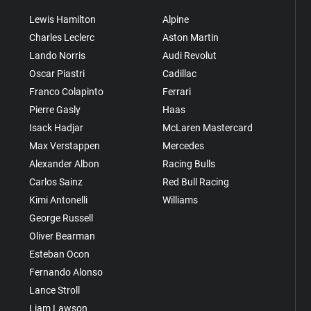
Lewis Hamilton
Alpine
Charles Leclerc
Aston Martin
Lando Norris
Audi Revolut
Oscar Piastri
Cadillac
Franco Colapinto
Ferrari
Pierre Gasly
Haas
Isack Hadjar
McLaren Mastercard
Max Verstappen
Mercedes
Alexander Albon
Racing Bulls
Carlos Sainz
Red Bull Racing
Kimi Antonelli
Williams
George Russell
Oliver Bearman
Esteban Ocon
Fernando Alonso
Lance Stroll
Liam Lawson