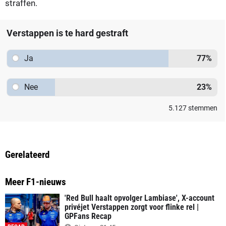
straffen.
Verstappen is te hard gestraft
Ja
77
%
Nee
23
%
5.127
stemmen
Gerelateerd
Meer F1-nieuws
'Red Bull haalt opvolger Lambiase', X-account
privéjet Verstappen zorgt voor flinke rel |
GPFans Recap