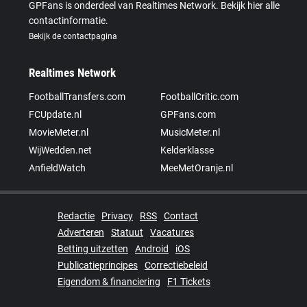
GPFans is onderdeel van Realtimes Network. Bekijk hier alle
contactinformatie.
Bekijk de contactpagina
Realtimes Network
FootballTransfers.com
FootballCritic.com
FCUpdate.nl
GPFans.com
MovieMeter.nl
MusicMeter.nl
WijWedden.net
Kelderklasse
AnfieldWatch
MeeMetOranje.nl
Redactie
Privacy
RSS
Contact
Adverteren
Statuut
Vacatures
Betting uitzetten
Android
iOS
Publicatieprincipes
Correctiebeleid
Eigendom & financiering
F1 Tickets