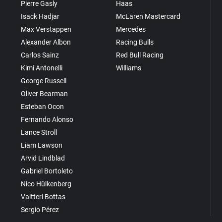
Pierre Gasly
Haas
Isack Hadjar
McLaren Mastercard
Max Verstappen
Mercedes
Alexander Albon
Racing Bulls
Carlos Sainz
Red Bull Racing
Kimi Antonelli
Williams
George Russell
Oliver Bearman
Esteban Ocon
Fernando Alonso
Lance Stroll
Liam Lawson
Arvid Lindblad
Gabriel Bortoleto
Nico Hülkenberg
Valtteri Bottas
Sergio Pérez