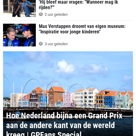
'Hij bleef maar vragen: "Wanneer mag ik
rijden?"'
2 uur geleden
Max Verstappen droomt van eigen museum:
"Inspiratie voor jonge kinderen"
3 uur geleden
Hoe Nederland bijna een Grand Prix
aan de andere kant van de wereld
kreeg | GPFans Special