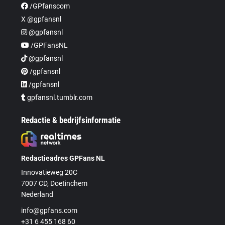
/GPfanscom
X @gpfansnl
@gpfansnl
/GPFansNL
@gpfansnl
/gpfansnl
/gpfansnl
gpfansnl.tumblr.com
Redactie & bedrijfsinformatie
Redactieadres GPFans NL
Innovatieweg 20C
7007 CD, Doetinchem
Nederland
info@gpfans.com
+31 6 455 168 60