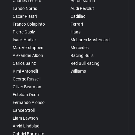
Charles Leclerc
Aston Martin
Lando Norris
Audi Revolut
Oscar Piastri
Cadillac
Franco Colapinto
Ferrari
Pierre Gasly
Haas
Isack Hadjar
McLaren Mastercard
Max Verstappen
Mercedes
Alexander Albon
Racing Bulls
Carlos Sainz
Red Bull Racing
Kimi Antonelli
Williams
George Russell
Oliver Bearman
Esteban Ocon
Fernando Alonso
Lance Stroll
Liam Lawson
Arvid Lindblad
Gabriel Bortoleto