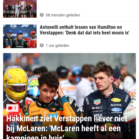
58 minuten geleden
Antonelli onthult lessen van Hamilton en
Verstappen: 'Denk dat dat iets heel moois is'
1 uur geleden
1
Häkkinen ziet Verstappen liever niet
bij McLaren: 'McLaren heeft al een
kampioen in huis'