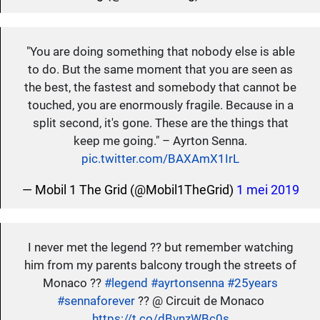
"You are doing something that nobody else is able
to do. But the same moment that you are seen as
the best, the fastest and somebody that cannot be
touched, you are enormously fragile. Because in a
split second, it's gone. These are the things that
keep me going." – Ayrton Senna.
pic.twitter.com/BAXAmX1IrL
— Mobil 1 The Grid (@Mobil1TheGrid)
1 mei 2019
I never met the legend ?? but remember watching
him from my parents balcony trough the streets of
Monaco ??
#legend
#ayrtonsenna
#25years
#sennaforever
?? @ Circuit de Monaco
https://t.co/dBvnzWBc0s