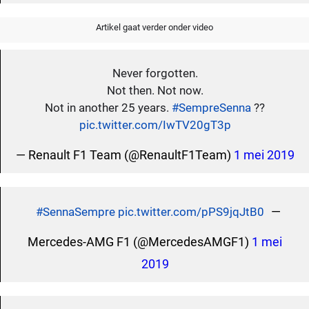
Artikel gaat verder onder video
Never forgotten.
Not then. Not now.
Not in another 25 years.
#SempreSenna
??
pic.twitter.com/IwTV20gT3p
— Renault F1 Team (@RenaultF1Team)
1 mei 2019
—
#SennaSempre
pic.twitter.com/pPS9jqJtB0
Mercedes-AMG F1 (@MercedesAMGF1)
1 mei
2019