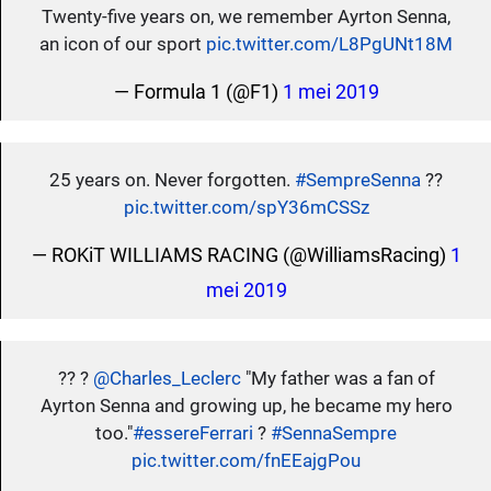
Twenty-five years on, we remember Ayrton Senna,
an icon of our sport
pic.twitter.com/L8PgUNt18M
— Formula 1 (@F1)
1 mei 2019
25 years on. Never forgotten.
#SempreSenna
??
pic.twitter.com/spY36mCSSz
— ROKiT WILLIAMS RACING (@WilliamsRacing)
1
mei 2019
?? ?
@Charles_Leclerc
"My father was a fan of
Ayrton Senna and growing up, he became my hero
too."
#essereFerrari
?
#SennaSempre
pic.twitter.com/fnEEajgPou