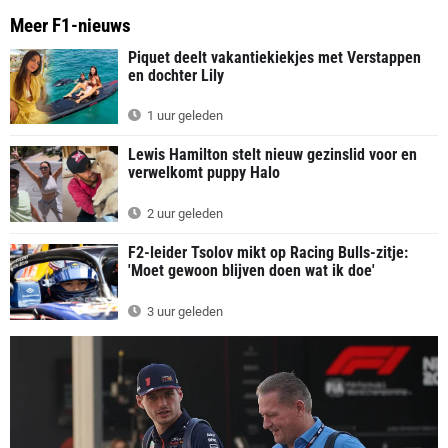
Meer F1-nieuws
Piquet deelt vakantiekiekjes met Verstappen
en dochter Lily
1 uur geleden
Lewis Hamilton stelt nieuw gezinslid voor en
verwelkomt puppy Halo
2 uur geleden
F2-leider Tsolov mikt op Racing Bulls-zitje:
'Moet gewoon blijven doen wat ik doe'
3 uur geleden