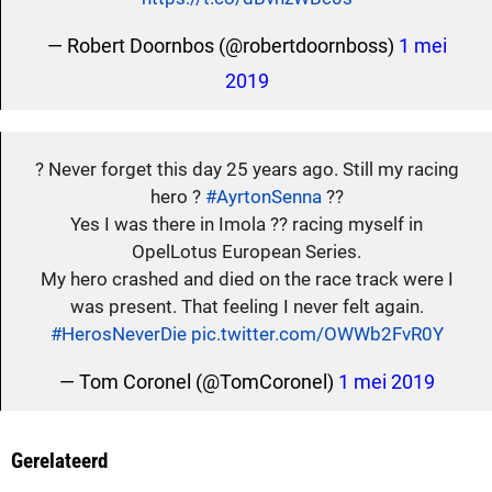
— Robert Doornbos (@robertdoornboss)
1 mei
2019
? Never forget this day 25 years ago. Still my racing
hero ?
#AyrtonSenna
??
Yes I was there in Imola ?? racing myself in
OpelLotus European Series.
My hero crashed and died on the race track were I
was present. That feeling I never felt again.
#HerosNeverDie
pic.twitter.com/OWWb2FvR0Y
— Tom Coronel (@TomCoronel)
1 mei 2019
Gerelateerd