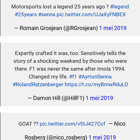
Motorsports lost a legend 25 years ago ?
#legend
#25years
#senna
pic.twitter.com/UJaXyFNBEX
— Romain Grosjean (@RGrosjean)
1 mei 2019
Expertly crafted it was, too. Sensitively tells the
story of a shocking weekend by those who were
there. F1 was never the same after Imola 1994.
Changed my life.
#f1
#AyrtonSenna
#RolandRatzenberger
https://t.co/myBmwRduLD
— Damon Hill (@HillF1)
1 mei 2019
— Nico
GOAT ??
pic.twitter.com/v5tJ427Ccf
Rosberg (@nico_rosberg)
1 mei 2019