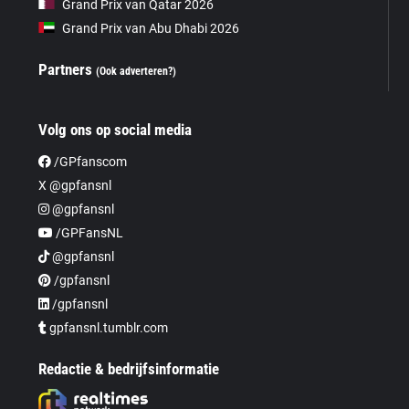
Grand Prix van Qatar 2026
Grand Prix van Abu Dhabi 2026
Partners
(Ook adverteren?)
Volg ons op social media
/GPfanscom
X @gpfansnl
@gpfansnl
/GPFansNL
@gpfansnl
/gpfansnl
/gpfansnl
gpfansnl.tumblr.com
Redactie & bedrijfsinformatie