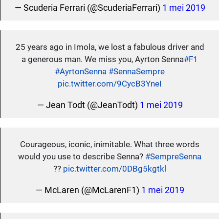
— Scuderia Ferrari (@ScuderiaFerrari)
1 mei 2019
25 years ago in Imola, we lost a fabulous driver and
a generous man. We miss you, Ayrton Senna
#F1
#AyrtonSenna
#SennaSempre
pic.twitter.com/9CycB3YneI
— Jean Todt (@JeanTodt)
1 mei 2019
Courageous, iconic, inimitable. What three words
would you use to describe Senna?
#SempreSenna
??
pic.twitter.com/0DBg5kgtkl
— McLaren (@McLarenF1)
1 mei 2019