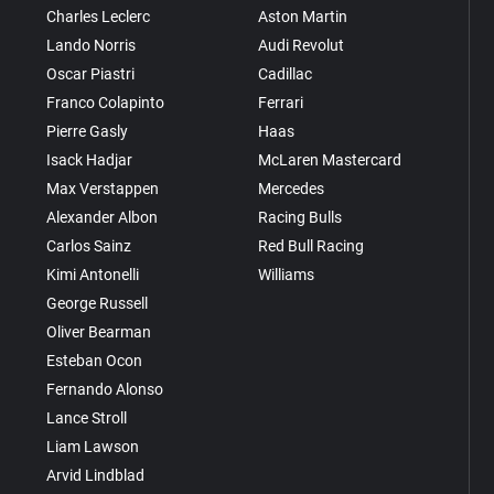
Charles Leclerc
Aston Martin
Lando Norris
Audi Revolut
Oscar Piastri
Cadillac
Franco Colapinto
Ferrari
Pierre Gasly
Haas
Isack Hadjar
McLaren Mastercard
Max Verstappen
Mercedes
Alexander Albon
Racing Bulls
Carlos Sainz
Red Bull Racing
Kimi Antonelli
Williams
George Russell
Oliver Bearman
Esteban Ocon
Fernando Alonso
Lance Stroll
Liam Lawson
Arvid Lindblad