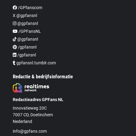
/GPfanscom
X @gpfansnl
@gpfansnl
/GPFansNL
@gpfansnl
/gpfansnl
/gpfansnl
gpfansnl.tumblr.com
Redactie & bedrijfsinformatie
Redactieadres GPFans NL
Innovatieweg 20C
7007 CD, Doetinchem
Nederland
info@gpfans.com