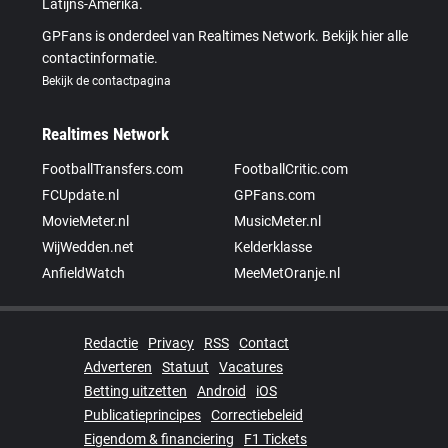
Latijns-Amerika.
GPFans is onderdeel van Realtimes Network. Bekijk hier alle
contactinformatie.
Bekijk de contactpagina
Realtimes Network
FootballTransfers.com
FootballCritic.com
FCUpdate.nl
GPFans.com
MovieMeter.nl
MusicMeter.nl
WijWedden.net
Kelderklasse
AnfieldWatch
MeeMetOranje.nl
Redactie
Privacy
RSS
Contact
Adverteren
Statuut
Vacatures
Betting uitzetten
Android
iOS
Publicatieprincipes
Correctiebeleid
Eigendom & financiering
F1 Tickets