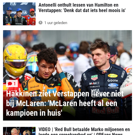
Antonelli onthult lessen van Hamilton en
Verstappen: 'Denk dat dat iets heel moois is'
1 uur geleden
1
Häkkinen ziet Verstappen liever niet
bij McLaren: 'McLaren heeft al een
kampioen in huis'
VIDEO | 'Red Bull betaalde Marko miljoenen en
legde een spreekverbod op' | GPFans News