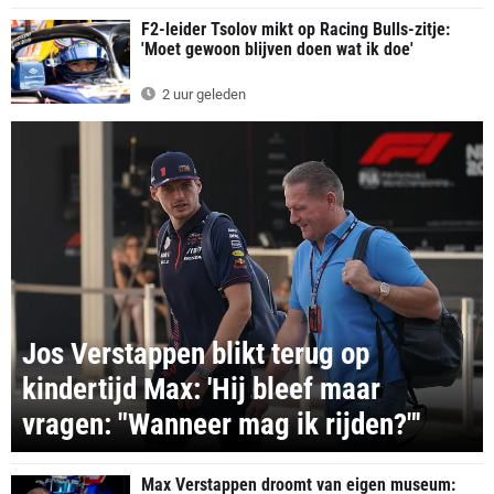
F2-leider Tsolov mikt op Racing Bulls-zitje:
'Moet gewoon blijven doen wat ik doe'
2 uur geleden
Jos Verstappen blikt terug op
kindertijd Max: 'Hij bleef maar
vragen: "Wanneer mag ik rijden?"'
Max Verstappen droomt van eigen museum: