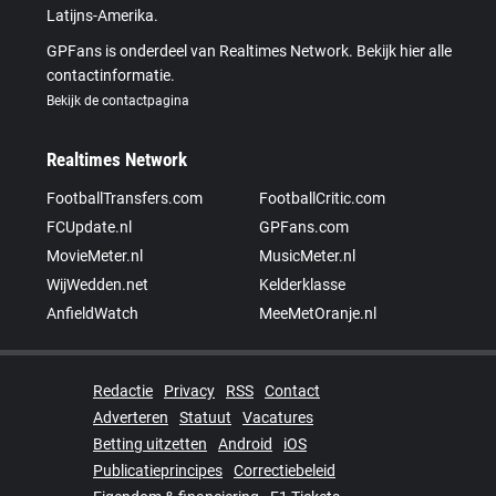
Latijns-Amerika.
GPFans is onderdeel van Realtimes Network. Bekijk hier alle
contactinformatie.
Bekijk de contactpagina
Realtimes Network
FootballTransfers.com
FootballCritic.com
FCUpdate.nl
GPFans.com
MovieMeter.nl
MusicMeter.nl
WijWedden.net
Kelderklasse
AnfieldWatch
MeeMetOranje.nl
Redactie
Privacy
RSS
Contact
Adverteren
Statuut
Vacatures
Betting uitzetten
Android
iOS
Publicatieprincipes
Correctiebeleid