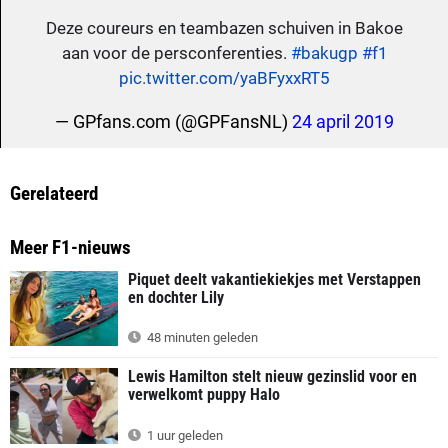
Deze coureurs en teambazen schuiven in Bakoe
aan voor de persconferenties.
#bakugp
#f1
pic.twitter.com/yaBFyxxRT5
— GPfans.com (@GPFansNL)
24 april 2019
Gerelateerd
Meer F1-nieuws
Piquet deelt vakantiekiekjes met Verstappen
en dochter Lily
48 minuten geleden
Lewis Hamilton stelt nieuw gezinslid voor en
verwelkomt puppy Halo
1 uur geleden