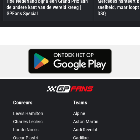
Hoe Nederland bijna een Grand Prix aan
Mercedes hanteert bi
de andere kant van de wereld kreeg |
snelheid, maar loopt
GPFans Special
DSQ
Coureurs
Teams
Lewis Hamilton
Alpine
Charles Leclerc
Aston Martin
Lando Norris
Audi Revolut
Oscar Piastri
Cadillac