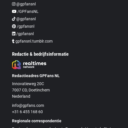
@gpfansnl
/GPFansNL
@gpfansnl
/gpfansnl
/gpfansnl
gpfansnl.tumblr.com
Redactie & bedrijfsinformatie
Redactieadres GPFans NL
Innovatieweg 20C
7007 CD, Doetinchem
Nederland
info@gpfans.com
+31 6 455 168 60
Regionale correspondentie