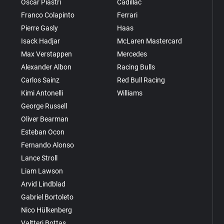
Oscar Piastri
Cadillac
Franco Colapinto
Ferrari
Pierre Gasly
Haas
Isack Hadjar
McLaren Mastercard
Max Verstappen
Mercedes
Alexander Albon
Racing Bulls
Carlos Sainz
Red Bull Racing
Kimi Antonelli
Williams
George Russell
Oliver Bearman
Esteban Ocon
Fernando Alonso
Lance Stroll
Liam Lawson
Arvid Lindblad
Gabriel Bortoleto
Nico Hülkenberg
Valtteri Bottas