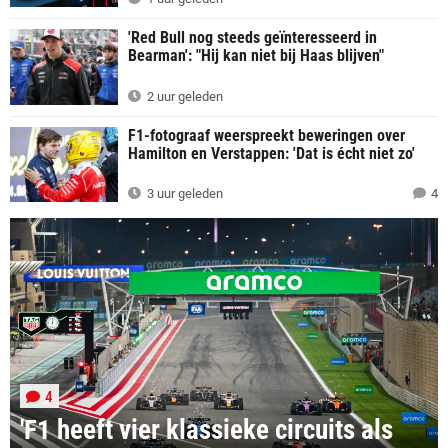
'Red Bull nog steeds geïnteresseerd in
Bearman': "Hij kan niet bij Haas blijven"
2 uur geleden
F1-fotograaf weerspreekt beweringen over
Hamilton en Verstappen: 'Dat is écht niet zo'
3 uur geleden
4
4
'F1 heeft vier klassieke circuits als