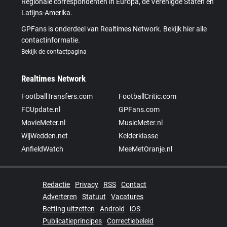
Regionale correspondenten in Europa, de Verenigde Staten en
Latijns-Amerika.
GPFans is onderdeel van Realtimes Network. Bekijk hier alle
contactinformatie.
Bekijk de contactpagina
Realtimes Network
FootballTransfers.com
FootballCritic.com
FCUpdate.nl
GPFans.com
MovieMeter.nl
MusicMeter.nl
WijWedden.net
Kelderklasse
AnfieldWatch
MeeMetOranje.nl
Redactie
Privacy
RSS
Contact
Adverteren
Statuut
Vacatures
Betting uitzetten
Android
iOS
Publicatieprincipes
Correctiebeleid