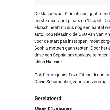
De klasse waar Flörsch aan gaat meedo
eerste race vindt plaats op 14 april. Cir
Flörsch heeft nu dus nog een aantal w
auto. Rob Niessink, de CEO van Van Am
voor de start pas instappen, moet zor
Sophia meteen gaan testen. Door het 
drive van Sophia om opnieuw te racen, 
aldus Niessink.
Ook
Ferrari
-junior Enzo Fittipaldi do
David Schumacher, zoon van voormalig
Gerelateerd
Meer F1-nieuws