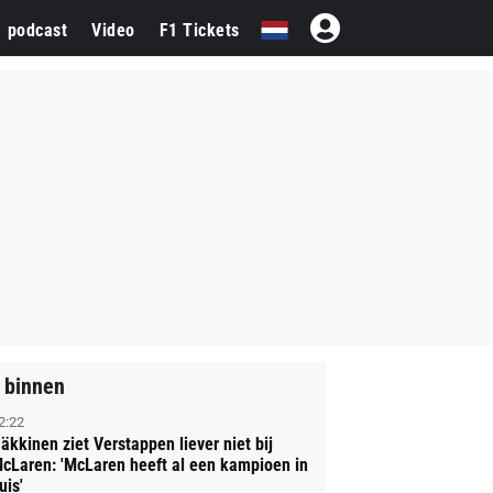
1 podcast
Video
F1 Tickets
 binnen
2:22
äkkinen ziet Verstappen liever niet bij
cLaren: 'McLaren heeft al een kampioen in
uis'