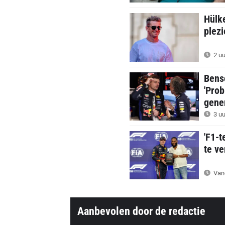
Hülke
plezi
2 uu
Bens
'Prob
gener
3 uu
'F1-
te ve
Van
Aanbevolen door de redactie