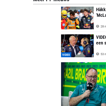
Häkki
'McLa
28 m
VIDEO
een 
53 m
VIDEO