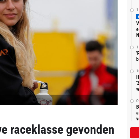
1
V
e
N
1
'
b
1
H
'
w
0
B
a
v
we raceklasse gevonden