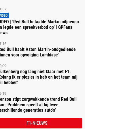
1:57
VIDEO
IDEO | 'Red Bull betaalde Marko miljoenen
n legde een spreekverbod op' | GPFans
ews
1:16
Red Bull haalt Aston Martin-oudgediende
innen voor opvolging Lambiase'
0:09
ülkenberg nog lang niet klaar met F1:
Zolang ik er plezier in heb en het team mij
il hebben'
9:19
enson stipt zorgwekkende trend Red Bull
an: 'Probleem speelt al bij twee
erschillende generaties auto's'
F1-NIEUWS