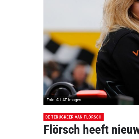
Foto: © LAT Images
DE TERUGKEER VAN FLÖRSCH
Flörsch heeft nieu