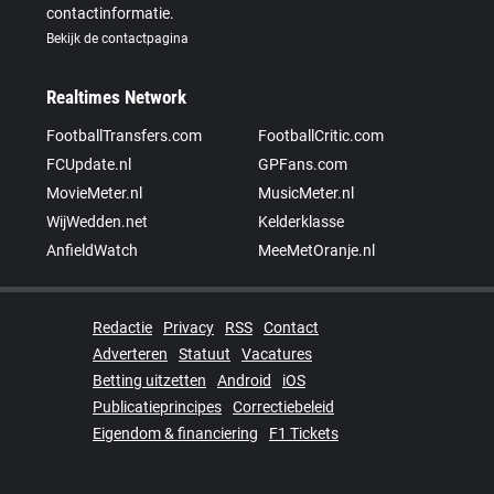
contactinformatie.
Bekijk de contactpagina
Realtimes Network
FootballTransfers.com
FootballCritic.com
FCUpdate.nl
GPFans.com
MovieMeter.nl
MusicMeter.nl
WijWedden.net
Kelderklasse
AnfieldWatch
MeeMetOranje.nl
Redactie
Privacy
RSS
Contact
Adverteren
Statuut
Vacatures
Betting uitzetten
Android
iOS
Publicatieprincipes
Correctiebeleid
Eigendom & financiering
F1 Tickets