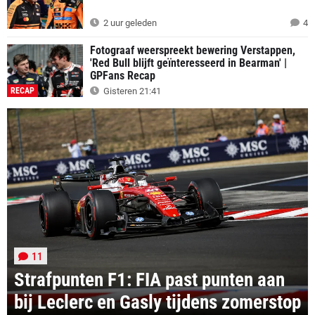
2 uur geleden
4
Fotograaf weerspreekt bewering Verstappen,
'Red Bull blijft geïnteresseerd in Bearman' |
GPFans Recap
RECAP
Gisteren 21:41
11
Strafpunten F1: FIA past punten aan
bij Leclerc en Gasly tijdens zomerstop