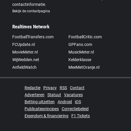
contactinformatie.
Bekijk de contactpagina
Realtimes Network
FootballTransfers.com
FootballCritic.com
FCUpdate.nl
GPFans.com
MovieMeter.nl
MusicMeter.nl
WijWedden.net
Kelderklasse
AnfieldWatch
MeeMetOranje.nl
Redactie
Privacy
RSS
Contact
Adverteren
Statuut
Vacatures
Betting uitzetten
Android
iOS
Publicatieprincipes
Correctiebeleid
Eigendom & financiering
F1 Tickets