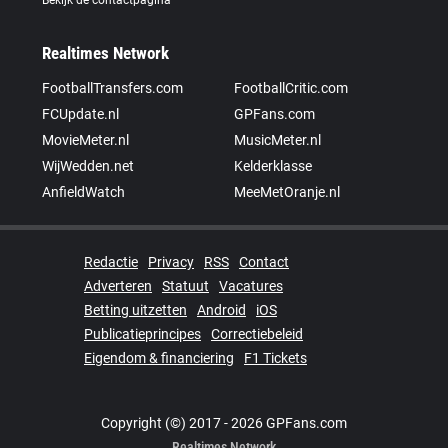
Bekijk de contactpagina
Realtimes Network
FootballTransfers.com
FootballCritic.com
FCUpdate.nl
GPFans.com
MovieMeter.nl
MusicMeter.nl
WijWedden.net
Kelderklasse
AnfieldWatch
MeeMetOranje.nl
Redactie
Privacy
RSS
Contact
Adverteren
Statuut
Vacatures
Betting uitzetten
Android
iOS
Publicatieprincipes
Correctiebeleid
Eigendom & financiering
F1 Tickets
Copyright (©) 2017 - 2026 GPFans.com
Realtimes Network