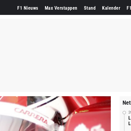
F1 Nieuws
Max Verstappen
Stand
Kalender
F
Net
2
L
L