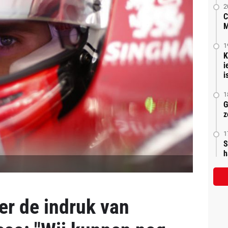
2
C
M
1
K
i
is
1
G
z
1
S
h
er de indruk van