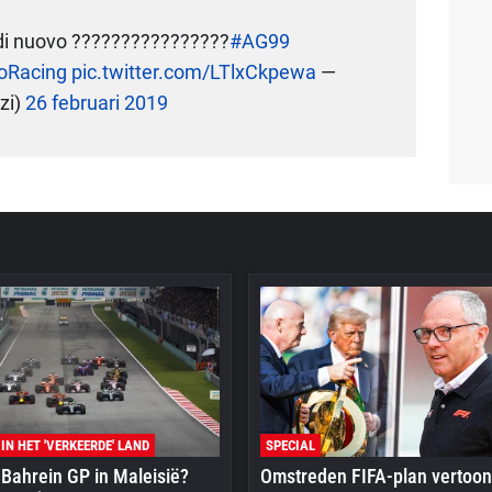
e di nuovo ????????????????
#AG99
oRacing
pic.twitter.com/LTlxCkpewa
—
zi)
26 februari 2019
 IN HET 'VERKEERDE' LAND
SPECIAL
Bahrein GP in Maleisië?
Omstreden FIFA-plan vertoon