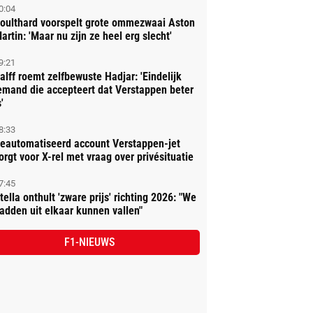
0:04
oulthard voorspelt grote ommezwaai Aston
artin: 'Maar nu zijn ze heel erg slecht'
9:21
alff roemt zelfbewuste Hadjar: 'Eindelijk
emand die accepteert dat Verstappen beter
'
8:33
eautomatiseerd account Verstappen-jet
orgt voor X-rel met vraag over privésituatie
7:45
tella onthult 'zware prijs' richting 2026: "We
adden uit elkaar kunnen vallen"
F1-NIEUWS