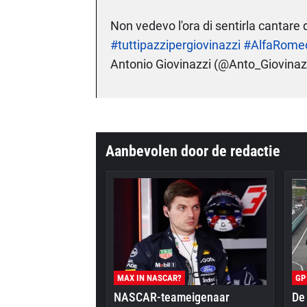
Non vedevo l'ora di sentirla cantar
#tuttipazzipergiovinazzi
#AlfaRome
Antonio Giovinazzi (@Anto_Giovinaz
Aanbevolen door de redactie
MAX IN NASCAR?
GP
NASCAR-teameigenaar
De 