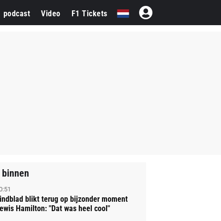
1 podcast
Video
F1 Tickets
 binnen
0:51
indblad blikt terug op bijzonder moment
ewis Hamilton: "Dat was heel cool"