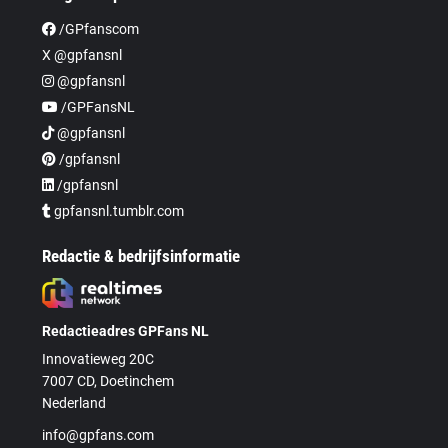
/GPfanscom
X @gpfansnl
@gpfansnl
/GPFansNL
@gpfansnl
/gpfansnl
/gpfansnl
gpfansnl.tumblr.com
Redactie & bedrijfsinformatie
Redactieadres GPFans NL
Innovatieweg 20C
7007 CD, Doetinchem
Nederland
info@gpfans.com