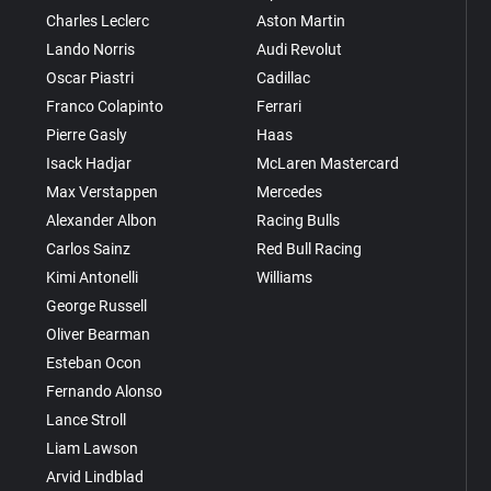
Charles Leclerc
Aston Martin
Lando Norris
Audi Revolut
Oscar Piastri
Cadillac
Franco Colapinto
Ferrari
Pierre Gasly
Haas
Isack Hadjar
McLaren Mastercard
Max Verstappen
Mercedes
Alexander Albon
Racing Bulls
Carlos Sainz
Red Bull Racing
Kimi Antonelli
Williams
George Russell
Oliver Bearman
Esteban Ocon
Fernando Alonso
Lance Stroll
Liam Lawson
Arvid Lindblad