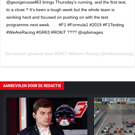
@georgerussell63 brings Thursday’s running, and the first test,
to a close.? It’s been a tough week but the whole team is
working hard and focused on pushing on with the test
programme next week. . . . #F1 #Formula1 #2019 #F1Testing
#WeAreRacing #GR63 #ROKiT ???? @xpbimages
Een bericht gedeeld door
ROKiT Williams Racing
(@williamsracing)
AANBEVOLEN DOOR DE REDACTIE