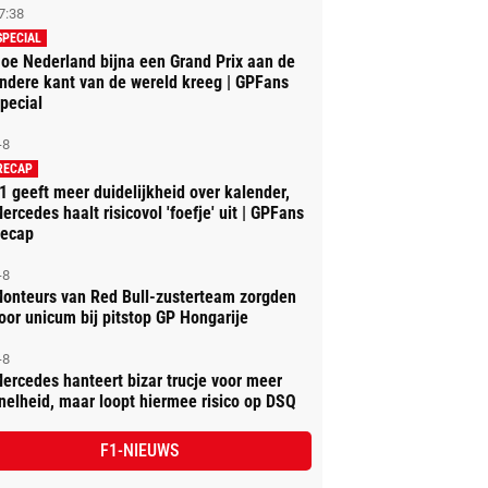
7:38
SPECIAL
oe Nederland bijna een Grand Prix aan de
ndere kant van de wereld kreeg | GPFans
pecial
-8
RECAP
1 geeft meer duidelijkheid over kalender,
ercedes haalt risicovol 'foefje' uit | GPFans
ecap
-8
onteurs van Red Bull-zusterteam zorgden
oor unicum bij pitstop GP Hongarije
-8
ercedes hanteert bizar trucje voor meer
nelheid, maar loopt hiermee risico op DSQ
F1-NIEUWS