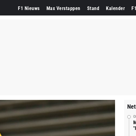
F1 Nieuws
Max Verstappen
Stand
Kalender
F
Net
0
M
"