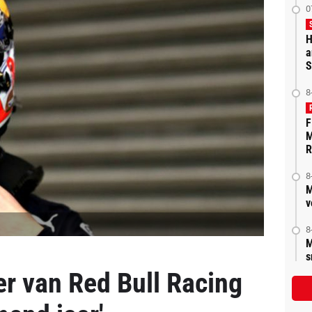
0
H
a
S
8
F
M
R
8
M
v
8
M
s
er van Red Bull Racing