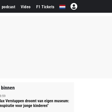
1 podcast
Video
F1 Tickets
 binnen
8:59
ax Verstappen droomt van eigen museum:
Inspiratie voor jonge kinderen"