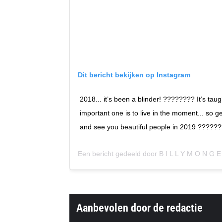
Dit bericht bekijken op Instagram
2018... it’s been a blinder! ???????? It’s ta
important one is to live in the moment... so ge
and see you beautiful people in 2019 ??????
Een bericht gedeeld door
B I L L Y M O N G E
Aanbevolen door de redactie