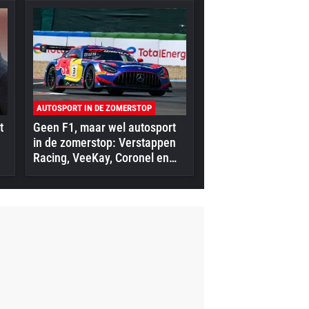
AUTOSPORT IN DE ZOMERSTOP
t
Geen F1, maar wel autosport
in de zomerstop: Verstappen
Racing, VeeKay, Coronel en
meer in actie