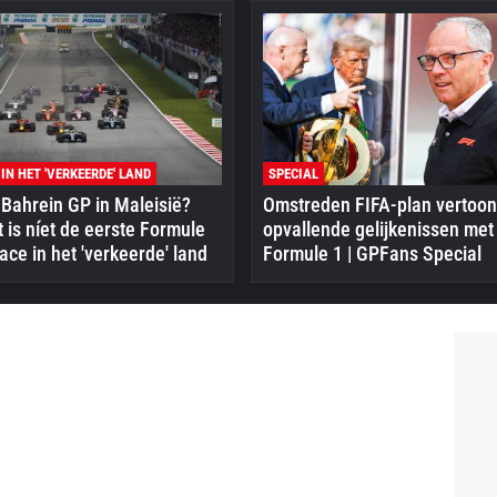
 IN HET 'VERKEERDE' LAND
SPECIAL
Bahrein GP in Maleisië?
Omstreden FIFA-plan vertoon
 is níet de eerste Formule
opvallende gelijkenissen met
ace in het 'verkeerde' land
Formule 1 | GPFans Special