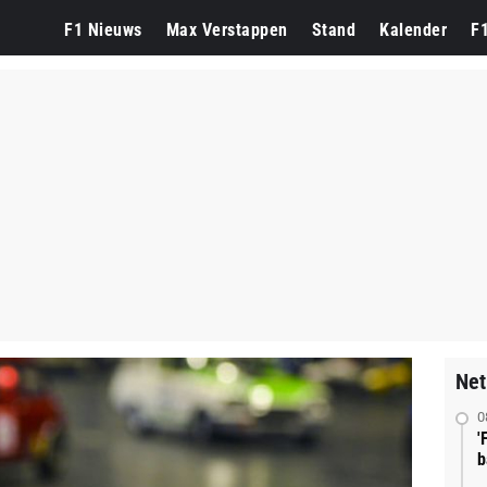
F1 Nieuws
Max Verstappen
Stand
Kalender
F
Net
0
'
b