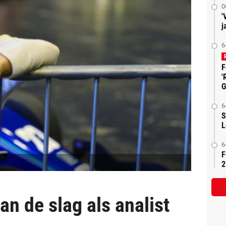
0
'
j
6
F
'
G
6
S
L
6
F
2
an de slag als analist