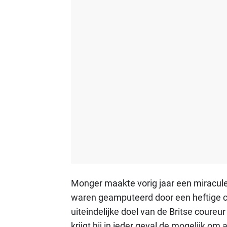
Monger maakte vorig jaar een miracule
waren geamputeerd door een heftige c
uiteindelijke doel van de Britse coureu
krijgt hij in ieder geval de mogelijk om a