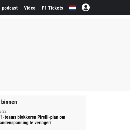
1 podcast
Video
F1 Tickets
 binnen
8:22
F1-teams blokkeren Pirelli-plan om
andenspanning te verlagen'