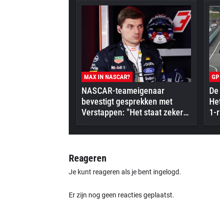
MAX IN NASCAR?
GP
NASCAR-teameigenaar
De 
bevestigt gesprekken met
Het
Verstappen: "Het staat zeker
1-r
op zijn radar"
Reageren
Je kunt reageren als je bent ingelogd.
Er zijn nog geen reacties geplaatst.