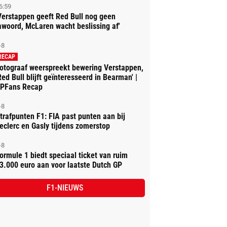
6:59
Verstappen geeft Red Bull nog geen
awoord, McLaren wacht beslissing af'
-8
RECAP
otograaf weerspreekt bewering Verstappen,
Red Bull blijft geïnteresseerd in Bearman' |
PFans Recap
-8
trafpunten F1: FIA past punten aan bij
eclerc en Gasly tijdens zomerstop
-8
ormule 1 biedt speciaal ticket van ruim
3.000 euro aan voor laatste Dutch GP
F1-NIEUWS