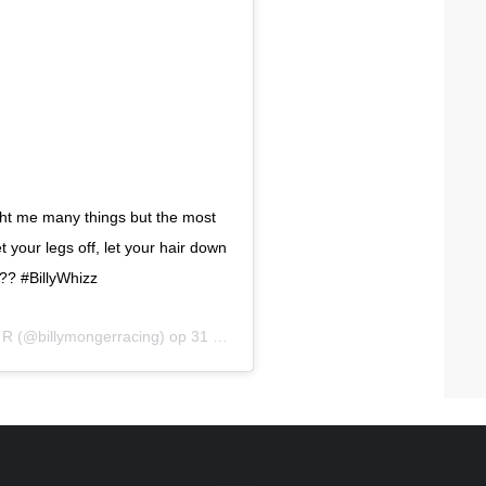
ught me many things but the most
t your legs off, let your hair down
?? #BillyWhizz
 R
(@billymongerracing) op 31 Dec 2018 om 3:14 (PST)