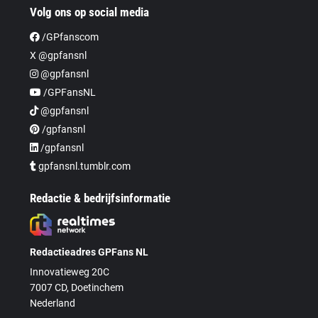
Volg ons op social media
/GPfanscom
X @gpfansnl
@gpfansnl
/GPFansNL
@gpfansnl
/gpfansnl
/gpfansnl
gpfansnl.tumblr.com
Redactie & bedrijfsinformatie
Redactieadres GPFans NL
Innovatieweg 20C
7007 CD, Doetinchem
Nederland