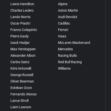
Lewis Hamilton
Alpine
Charles Leclerc
Aston Martin
Lando Norris
Audi Revolut
Oscar Piastri
Cadillac
Franco Colapinto
Ferrari
Pierre Gasly
Haas
Isack Hadjar
McLaren Mastercard
Max Verstappen
Mercedes
Alexander Albon
Racing Bulls
Carlos Sainz
Red Bull Racing
Kimi Antonelli
Williams
George Russell
Oliver Bearman
Esteban Ocon
Fernando Alonso
Lance Stroll
Liam Lawson