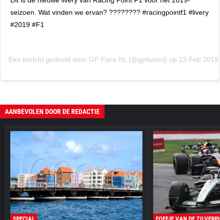
Dit is de nieuwe livery van Racing Point F1 voor het 2019-
seizoen. Wat vinden we ervan? ???????? #racingpointf1 #livery
#2019 #F1
Een bericht gedeeld door
GP Fans NL
(@gpfansnl) op 13 Feb 2019
AANBEVOLEN DOOR DE REDACTIE
SPECIAL
FOEFJE VAN DE ZILVERP