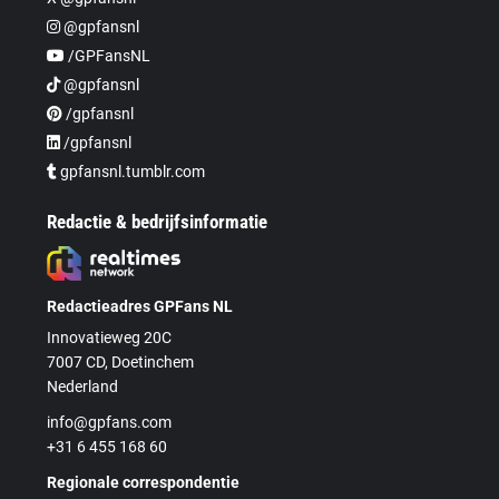
@gpfansnl
/GPFansNL
@gpfansnl
/gpfansnl
/gpfansnl
gpfansnl.tumblr.com
Redactie & bedrijfsinformatie
Redactieadres GPFans NL
Innovatieweg 20C
7007 CD, Doetinchem
Nederland
info@gpfans.com
+31 6 455 168 60
Regionale correspondentie