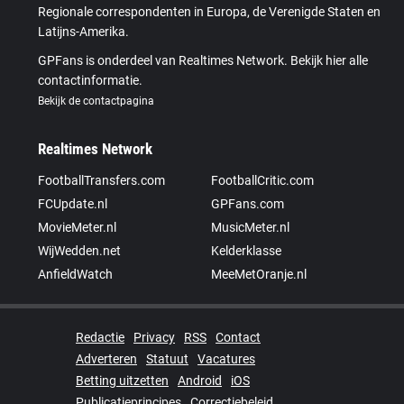
Regionale correspondenten in Europa, de Verenigde Staten en
Latijns-Amerika.
GPFans is onderdeel van Realtimes Network. Bekijk hier alle
contactinformatie.
Bekijk de contactpagina
Realtimes Network
FootballTransfers.com
FootballCritic.com
FCUpdate.nl
GPFans.com
MovieMeter.nl
MusicMeter.nl
WijWedden.net
Kelderklasse
AnfieldWatch
MeeMetOranje.nl
Redactie
Privacy
RSS
Contact
Adverteren
Statuut
Vacatures
Betting uitzetten
Android
iOS
Publicatieprincipes
Correctiebeleid