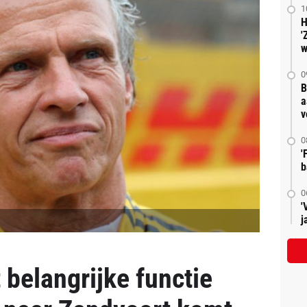
1
H
'
w
0
B
a
v
0
'
b
0
'
j
 belangrijke functie