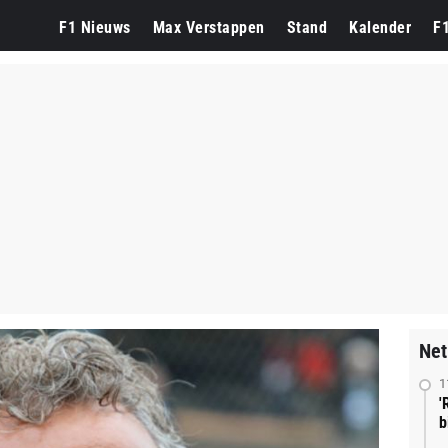
F1 Nieuws
Max Verstappen
Stand
Kalender
F
Net
1
'
b