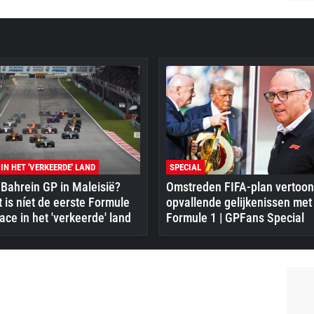
 IN HET 'VERKEERDE' LAND
SPECIAL
Bahrein GP in Maleisië?
Omstreden FIFA-plan vertoon
 is níet de eerste Formule
opvallende gelijkenissen met
ace in het 'verkeerde' land
Formule 1 | GPFans Special