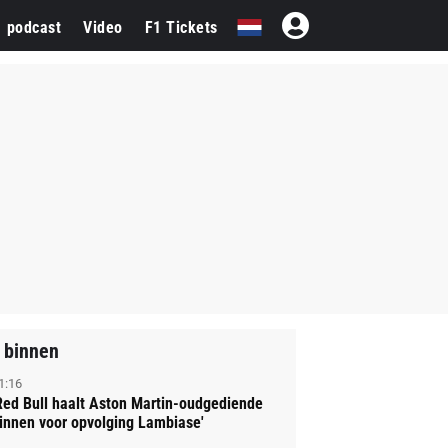
1 podcast
Video
F1 Tickets
 binnen
1:16
Red Bull haalt Aston Martin-oudgediende
innen voor opvolging Lambiase'