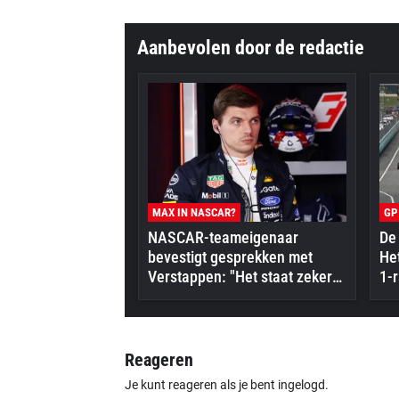
Aanbevolen door de redactie
MAX IN NASCAR?
GP
NASCAR-teameigenaar
De 
bevestigt gesprekken met
Het
Verstappen: "Het staat zeker
1-r
op zijn radar"
Reageren
Je kunt reageren als je bent ingelogd.