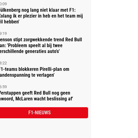
0:09
ülkenberg nog lang niet klaar met F1:
Zolang ik er plezier in heb en het team mij
il hebben'
9:19
enson stipt zorgwekkende trend Red Bull
an: 'Probleem speelt al bij twee
erschillende generaties auto's'
8:22
F1-teams blokkeren Pirelli-plan om
andenspanning te verlagen'
6:59
Verstappen geeft Red Bull nog geen
awoord, McLaren wacht beslissing af'
F1-NIEUWS