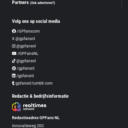
Partners
(Ook adverteren?)
Volg ons op social media
/GPfanscom
X @gpfansnl
@gpfansnl
/GPFansNL
@gpfansnl
/gpfansnl
/gpfansnl
gpfansnl.tumblr.com
Redactie & bedrijfsinformatie
Redactieadres GPFans NL
Innovatieweg 20C