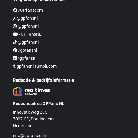
/GPfanscom
X @gpfansnl
@gpfansnl
/GPFansNL
@gpfansnl
/gpfansnl
/gpfansnl
gpfansnl.tumblr.com
Redactie & bedrijfsinformatie
Redactieadres GPFans NL
Innovatieweg 20C
7007 CD, Doetinchem
Nederland
info@gpfans.com