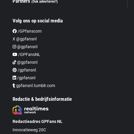
Partners
(Ook adverteren?)
Volg ons op social media
/GPfanscom
X @gpfansnl
@gpfansnl
/GPFansNL
@gpfansnl
/gpfansnl
/gpfansnl
gpfansnl.tumblr.com
Redactie & bedrijfsinformatie
Redactieadres GPFans NL
Innovatieweg 20C