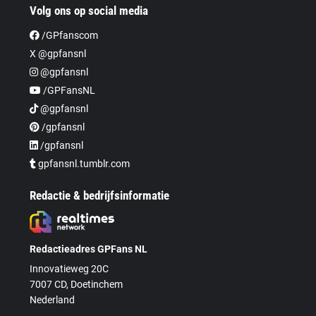
Volg ons op social media
/GPfanscom
X @gpfansnl
@gpfansnl
/GPFansNL
@gpfansnl
/gpfansnl
/gpfansnl
gpfansnl.tumblr.com
Redactie & bedrijfsinformatie
Redactieadres GPFans NL
Innovatieweg 20C
7007 CD, Doetinchem
Nederland