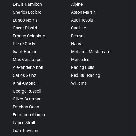
Lewis Hamilton
Alpine
Charles Leclerc
Aston Martin
Lando Norris
Audi Revolut
Oscar Piastri
Cadillac
Franco Colapinto
Ferrari
Pierre Gasly
Haas
Isack Hadjar
McLaren Mastercard
Max Verstappen
Mercedes
Alexander Albon
Racing Bulls
Carlos Sainz
Red Bull Racing
Kimi Antonelli
Williams
George Russell
Oliver Bearman
Esteban Ocon
Fernando Alonso
Lance Stroll
Liam Lawson