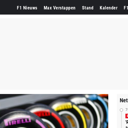
F1 Nieuws
Max Verstappen
Stand
Kalender
F
Net
7
'
a