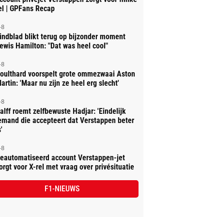
el | GPFans Recap
-8
indblad blikt terug op bijzonder moment
ewis Hamilton: "Dat was heel cool"
-8
oulthard voorspelt grote ommezwaai Aston
artin: 'Maar nu zijn ze heel erg slecht'
-8
alff roemt zelfbewuste Hadjar: 'Eindelijk
emand die accepteert dat Verstappen beter
'
-8
eautomatiseerd account Verstappen-jet
orgt voor X-rel met vraag over privésituatie
F1-NIEUWS