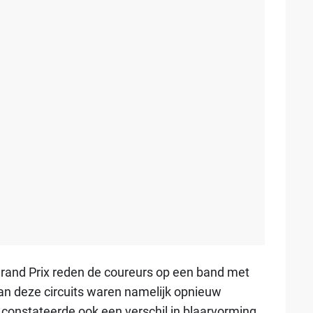
Grand Prix reden de coureurs op een band met
n deze circuits waren namelijk opnieuw
i constateerde ook een verschil in blaarvorming