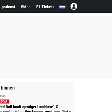
1 podcast
Video
F1 Tickets
 binnen
1:45
RECAP
Red Bull haalt opvolger Lambiase', X-
ccount privéjet Verstappen zorgt voor flinke