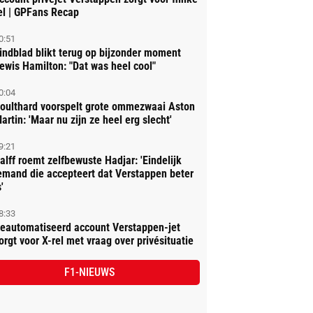
el | GPFans Recap
0:51
indblad blikt terug op bijzonder moment
ewis Hamilton: "Dat was heel cool"
0:04
oulthard voorspelt grote ommezwaai Aston
artin: 'Maar nu zijn ze heel erg slecht'
9:21
alff roemt zelfbewuste Hadjar: 'Eindelijk
emand die accepteert dat Verstappen beter
'
8:33
eautomatiseerd account Verstappen-jet
orgt voor X-rel met vraag over privésituatie
F1-NIEUWS