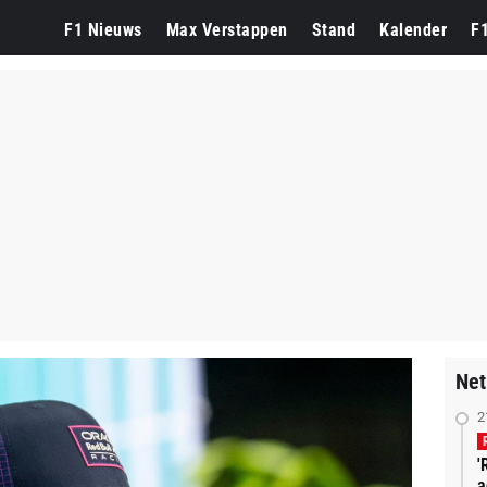
F1 Nieuws
Max Verstappen
Stand
Kalender
F
Net
2
'
a