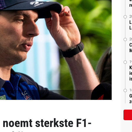
r
2
L
L
2
C
M
1
K
i
is
1
G
z
noemt sterkste F1-