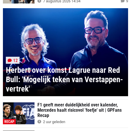
7 augustus 2026 14:34
9
12
Herbert over komst Lagrue naar Red
Bull: 'Mogelijk teken van Verstappen-
vertrek'
F1 geeft meer duidelijkheid over kalender,
Mercedes haalt risicovol 'foefje' uit | GPFans
Recap
RECAP
2 uur geleden