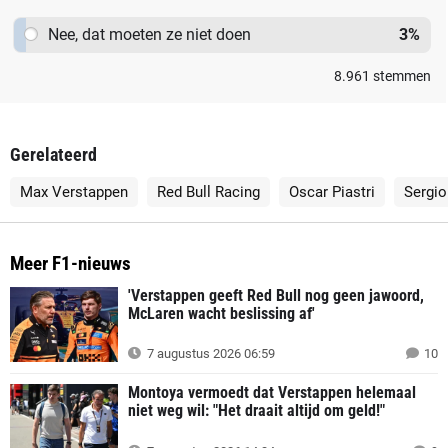
Nee, dat moeten ze niet doen
3
%
8.961
stemmen
Gerelateerd
Max Verstappen
Red Bull Racing
Oscar Piastri
Sergio
Meer F1-nieuws
'Verstappen geeft Red Bull nog geen jawoord,
McLaren wacht beslissing af'
7 augustus 2026 06:59
10
Montoya vermoedt dat Verstappen helemaal
niet weg wil: "Het draait altijd om geld!"