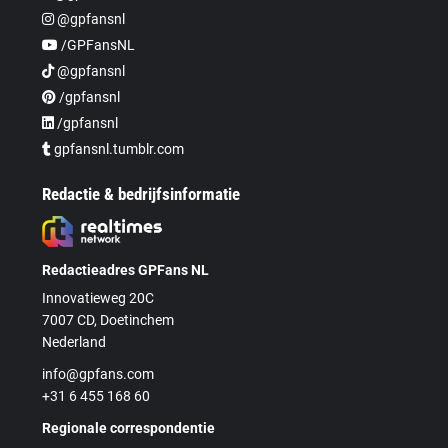
@gpfansnl
/GPFansNL
@gpfansnl
/gpfansnl
/gpfansnl
gpfansnl.tumblr.com
Redactie & bedrijfsinformatie
Redactieadres GPFans NL
Innovatieweg 20C
7007 CD, Doetinchem
Nederland
info@gpfans.com
+31 6 455 168 60
Regionale correspondentie