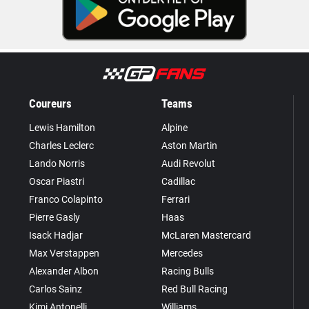
Coureurs
Teams
Lewis Hamilton
Alpine
Charles Leclerc
Aston Martin
Lando Norris
Audi Revolut
Oscar Piastri
Cadillac
Franco Colapinto
Ferrari
Pierre Gasly
Haas
Isack Hadjar
McLaren Mastercard
Max Verstappen
Mercedes
Alexander Albon
Racing Bulls
Carlos Sainz
Red Bull Racing
Kimi Antonelli
Williams