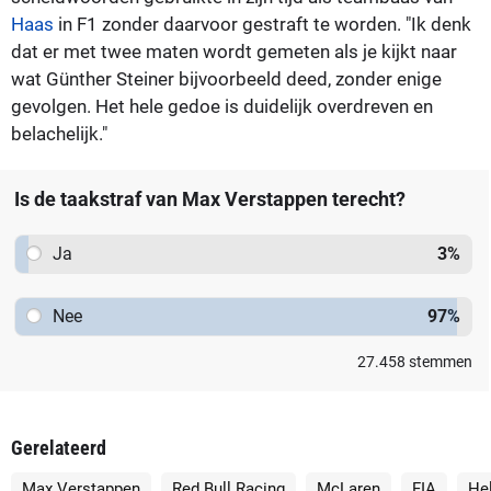
Haas
in F1 zonder daarvoor gestraft te worden. "Ik denk
dat er met twee maten wordt gemeten als je kijkt naar
wat Günther Steiner bijvoorbeeld deed, zonder enige
gevolgen. Het hele gedoe is duidelijk overdreven en
belachelijk."
Is de taakstraf van Max Verstappen terecht?
Ja
3
%
Nee
97
%
27.458
stemmen
Gerelateerd
Max Verstappen
Red Bull Racing
McLaren
FIA
He