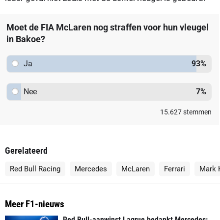
Moet de FIA McLaren nog straffen voor hun vleugel
in Bakoe?
Ja
93
%
Nee
7
%
15.627
stemmen
Gerelateerd
Red Bull Racing
Mercedes
McLaren
Ferrari
Mark 
Meer F1-nieuws
Red Bull-aanwinst Lagrue bedankt Mercedes: