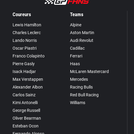
Coureurs
Teams
Lewis Hamilton
Alpine
Charles Leclerc
Aston Martin
Lando Norris
Audi Revolut
Oscar Piastri
Cadillac
Franco Colapinto
Ferrari
Pierre Gasly
Haas
Isack Hadjar
McLaren Mastercard
Max Verstappen
Mercedes
Alexander Albon
Racing Bulls
Carlos Sainz
Red Bull Racing
Kimi Antonelli
Williams
George Russell
Oliver Bearman
Esteban Ocon
Fernando Alonso