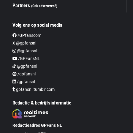
Partners
(Ook adverteren?)
Volg ons op social media
/GPfanscom
X @gpfansnl
@gpfansnl
/GPFansNL
@gpfansnl
/gpfansnl
/gpfansnl
gpfansnl.tumblr.com
Redactie & bedrijfsinformatie
Redactieadres GPFans NL