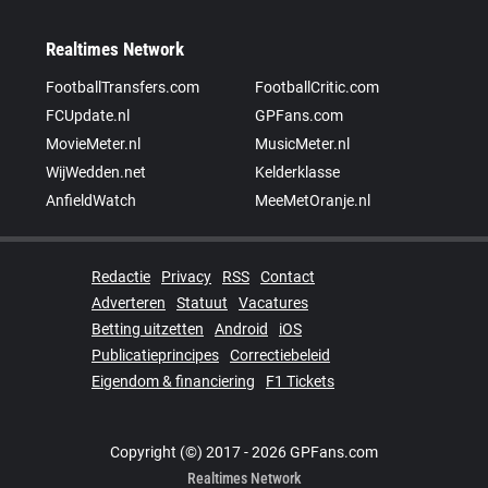
Realtimes Network
FootballTransfers.com
FootballCritic.com
FCUpdate.nl
GPFans.com
MovieMeter.nl
MusicMeter.nl
WijWedden.net
Kelderklasse
AnfieldWatch
MeeMetOranje.nl
Redactie
Privacy
RSS
Contact
Adverteren
Statuut
Vacatures
Betting uitzetten
Android
iOS
Publicatieprincipes
Correctiebeleid
Eigendom & financiering
F1 Tickets
Copyright (©) 2017 - 2026 GPFans.com
Realtimes Network