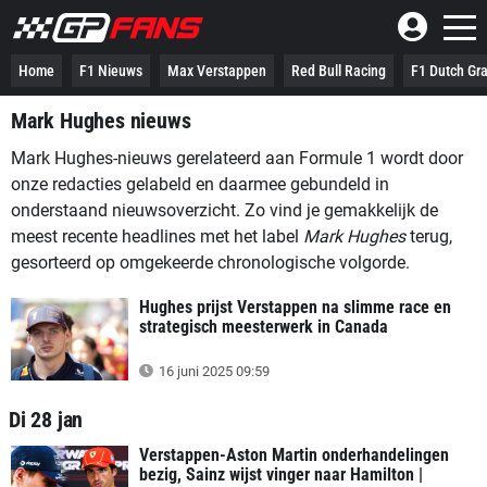
Home
F1 Nieuws
Max Verstappen
Red Bull Racing
F1 Dutch Gra
Mark Hughes nieuws
Mark Hughes-nieuws gerelateerd aan Formule 1 wordt door
onze redacties gelabeld en daarmee gebundeld in
onderstaand nieuwsoverzicht. Zo vind je gemakkelijk de
meest recente headlines met het label
Mark Hughes
terug,
gesorteerd op omgekeerde chronologische volgorde.
Hughes prijst Verstappen na slimme race en
strategisch meesterwerk in Canada
16 juni 2025 09:59
Di 28 jan
Verstappen-Aston Martin onderhandelingen
bezig, Sainz wijst vinger naar Hamilton |