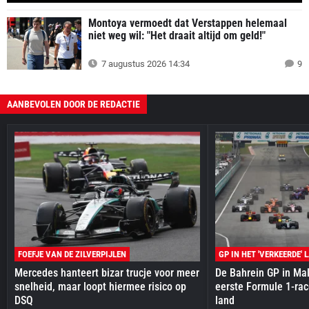
Montoya vermoedt dat Verstappen helemaal
niet weg wil: "Het draait altijd om geld!"
7 augustus 2026 14:34
9
AANBEVOLEN DOOR DE REDACTIE
FOEFJE VAN DE ZILVERPIJLEN
GP IN HET 'VERKEERDE' 
Mercedes hanteert bizar trucje voor meer
De Bahrein GP in Mal
snelheid, maar loopt hiermee risico op
eerste Formule 1-race
DSQ
land