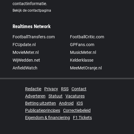
contactinformatie.
Bekijk de contactpagina
Realtimes Network
FootballTransfers.com
FootballCritic.com
FCUpdate.nl
GPFans.com
MovieMeter.nl
MusicMeter.nl
WijWedden.net
Kelderklasse
AnfieldWatch
MeeMetOranje.nl
Redactie
Privacy
RSS
Contact
Adverteren
Statuut
Vacatures
Betting uitzetten
Android
iOS
Publicatieprincipes
Correctiebeleid
Eigendom & financiering
F1 Tickets