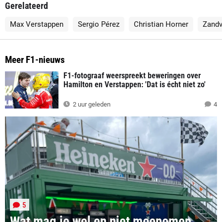
Gerelateerd
Max Verstappen
Sergio Pérez
Christian Horner
Zandv
Meer F1-nieuws
F1-fotograaf weerspreekt beweringen over
Hamilton en Verstappen: 'Dat is écht niet zo'
2 uur geleden
4
5
Wat mag je wel en niet meenemen