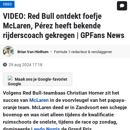
VIDEO
VIDEO: Red Bull ontdekt foefje
McLaren, Pérez heeft bekende
rijderscoach gekregen | GPFans News
Brian Van Hinthum
Formule 1-redacteur & verslaggever
29 aug 2024 17:18
Maak ons je Google-favoriet
Volgens Red Bull-teambaas Christian Horner zit het
succes van
McLaren
in de voorvleugel van het papaya-
oranje team. McLaren deed er in Zandvoort een schepje
bovenop en was niet alleen tijdens de kwalificatie
ruimschoots de snelste, tijdens de race op zondag,
domineerde
Lando Norris
de Grand Prix.