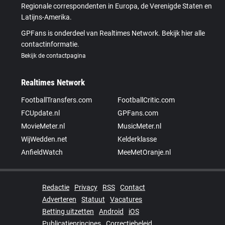
Regionale correspondenten in Europa, de Verenigde Staten en
Latijns-Amerika.
GPFans is onderdeel van Realtimes Network. Bekijk hier alle
contactinformatie.
Bekijk de contactpagina
Realtimes Network
FootballTransfers.com
FootballCritic.com
FCUpdate.nl
GPFans.com
MovieMeter.nl
MusicMeter.nl
WijWedden.net
Kelderklasse
AnfieldWatch
MeeMetOranje.nl
Redactie
Privacy
RSS
Contact
Adverteren
Statuut
Vacatures
Betting uitzetten
Android
iOS
Publicatieprincipes
Correctiebeleid