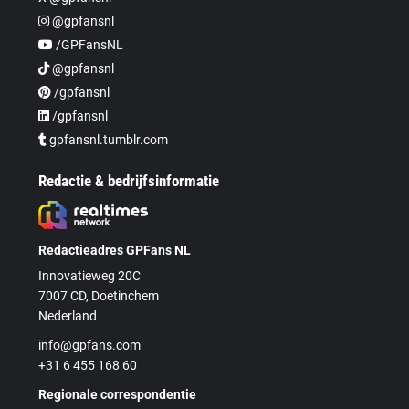
@gpfansnl
/GPFansNL
@gpfansnl
/gpfansnl
/gpfansnl
gpfansnl.tumblr.com
Redactie & bedrijfsinformatie
Redactieadres GPFans NL
Innovatieweg 20C
7007 CD, Doetinchem
Nederland
info@gpfans.com
+31 6 455 168 60
Regionale correspondentie