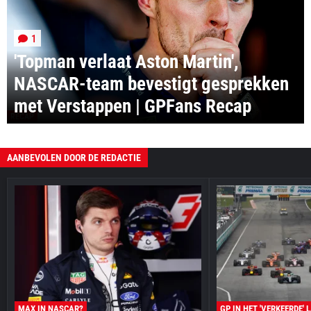
1
'Topman verlaat Aston Martin',
NASCAR-team bevestigt gesprekken
met Verstappen | GPFans Recap
RECAP
AANBEVOLEN DOOR DE REDACTIE
MAX IN NASCAR?
GP IN HET 'VERKEERDE' 