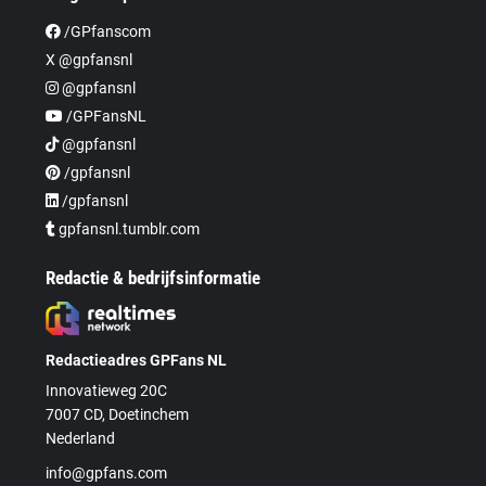
/GPfanscom
X @gpfansnl
@gpfansnl
/GPFansNL
@gpfansnl
/gpfansnl
/gpfansnl
gpfansnl.tumblr.com
Redactie & bedrijfsinformatie
Redactieadres GPFans NL
Innovatieweg 20C
7007 CD, Doetinchem
Nederland
info@gpfans.com