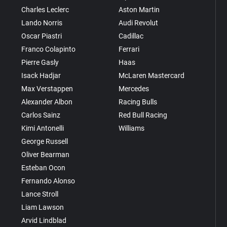
Charles Leclerc
Aston Martin
Lando Norris
Audi Revolut
Oscar Piastri
Cadillac
Franco Colapinto
Ferrari
Pierre Gasly
Haas
Isack Hadjar
McLaren Mastercard
Max Verstappen
Mercedes
Alexander Albon
Racing Bulls
Carlos Sainz
Red Bull Racing
Kimi Antonelli
Williams
George Russell
Oliver Bearman
Esteban Ocon
Fernando Alonso
Lance Stroll
Liam Lawson
Arvid Lindblad