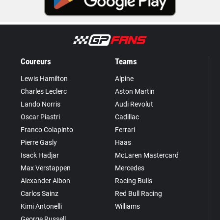
Coureurs
Teams
Lewis Hamilton
Alpine
Charles Leclerc
Aston Martin
Lando Norris
Audi Revolut
Oscar Piastri
Cadillac
Franco Colapinto
Ferrari
Pierre Gasly
Haas
Isack Hadjar
McLaren Mastercard
Max Verstappen
Mercedes
Alexander Albon
Racing Bulls
Carlos Sainz
Red Bull Racing
Kimi Antonelli
Williams
George Russell