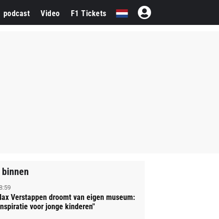
1 podcast
Video
F1 Tickets
 binnen
8:59
ax Verstappen droomt van eigen museum:
Inspiratie voor jonge kinderen"