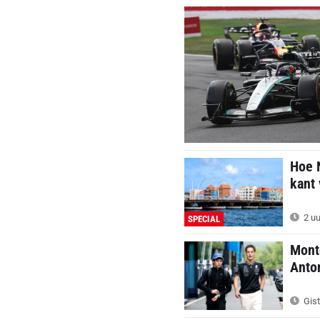
Hoe 
kant 
2 uu
SPECIAL
Monto
Anton
Gist