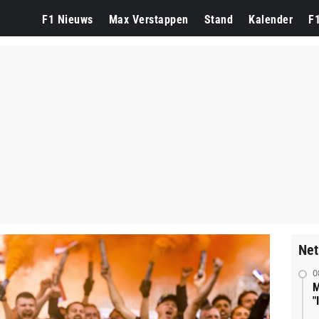
F1 Nieuws
Max Verstappen
Stand
Kalender
F
Net
0
M
"