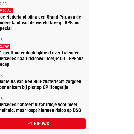
7:38
SPECIAL
oe Nederland bijna een Grand Prix aan de
ndere kant van de wereld kreeg | GPFans
pecial
-8
RECAP
1 geeft meer duidelijkheid over kalender,
ercedes haalt risicovol 'foefje' uit | GPFans
ecap
-8
onteurs van Red Bull-zusterteam zorgden
oor unicum bij pitstop GP Hongarije
-8
ercedes hanteert bizar trucje voor meer
nelheid, maar loopt hiermee risico op DSQ
F1-NIEUWS