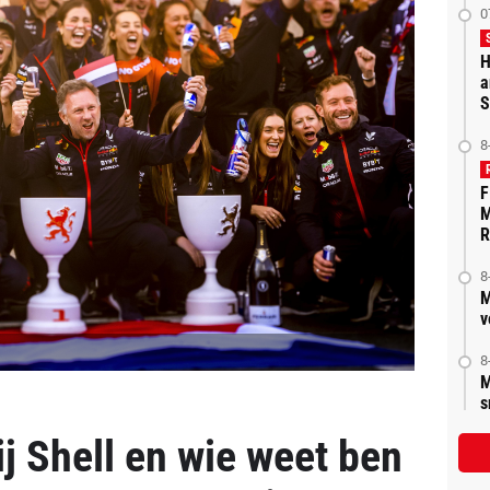
0
H
a
S
8
F
M
R
8
M
v
8
M
s
j Shell en wie weet ben