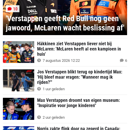
10
'Verstappen geeft Red Bull nog geen
jawoord, McLaren wacht beslissing af'
Häkkinen ziet Verstappen liever niet bij
McLaren: 'McLaren heeft al een kampioen in
huis'
7 augustus 2026 12:22
6
Jos Verstappen blikt terug op kindertijd Max:
'Hij bleef maar vragen: "Wanneer mag ik
rijden?"'
1 uur geleden
Max Verstappen droomt van eigen museum:
"Inspiratie voor jonge kinderen"
2 uur geleden
Norris zakte flink door na zeperd in Canada: