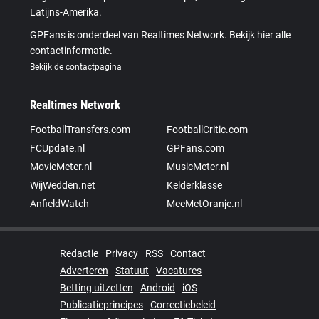
Latijns-Amerika.
GPFans is onderdeel van Realtimes Network. Bekijk hier alle
contactinformatie.
Bekijk de contactpagina
Realtimes Network
FootballTransfers.com
FootballCritic.com
FCUpdate.nl
GPFans.com
MovieMeter.nl
MusicMeter.nl
WijWedden.net
Kelderklasse
AnfieldWatch
MeeMetOranje.nl
Redactie
Privacy
RSS
Contact
Adverteren
Statuut
Vacatures
Betting uitzetten
Android
iOS
Publicatieprincipes
Correctiebeleid