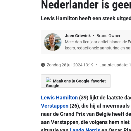
Nederlander is gee
Lewis Hamilton heeft een steek uitge
Jeen Grievink
Brand Owner
Meer dan tien jaar actief binnen de 
koers, redactionele aansturing en n
Zondag 28 juli 2024 13:19
Laatste update: 
Maak ons je Google-favoriet
Lewis Hamilton
(39) lijkt de laatste d
Verstappen
(26), die hij al meermaals 
naar de Grand Prix van België heeft d
aan Verstappen, die volgens hem niet
situatie van
Lando Norris
en Oscar Pias