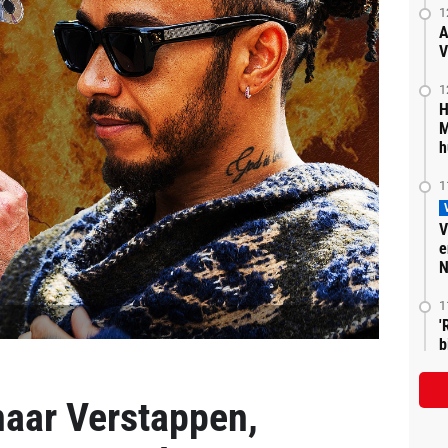
1
A
V
1
H
M
h
1
V
e
N
1
'
b
naar Verstappen,