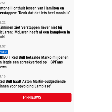
2:51
ntonelli onthult lessen van Hamilton en
erstappen: 'Denk dat dat iets heel moois is'
2:22
äkkinen ziet Verstappen liever niet bij
cLaren: 'McLaren heeft al een kampioen in
uis'
1:57
VIDEO
IDEO | 'Red Bull betaalde Marko miljoenen
n legde een spreekverbod op' | GPFans
ews
1:16
Red Bull haalt Aston Martin-oudgediende
innen voor opvolging Lambiase'
F1-NIEUWS