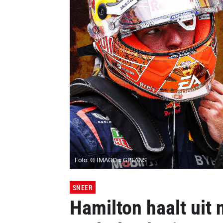
Foto: © IMAGO x GPFANS
SNEER
Hamilton haalt uit 