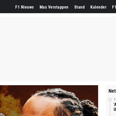
F1 Nieuws
Max Verstappen
Stand
Kalender
F
Net
1
'
U