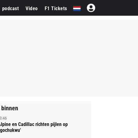
1 podcast
Video
F1 Tickets
 binnen
3:46
Alpine en Cadillac richten pijlen op
gochukwu'