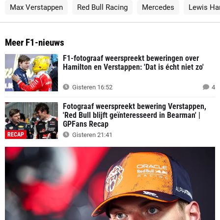
Max Verstappen
Red Bull Racing
Mercedes
Lewis Ha
Meer F1-nieuws
F1-fotograaf weerspreekt beweringen over
Hamilton en Verstappen: 'Dat is écht niet zo'
Gisteren 16:52
4
Fotograaf weerspreekt bewering Verstappen,
'Red Bull blijft geïnteresseerd in Bearman' |
GPFans Recap
RECAP
Gisteren 21:41