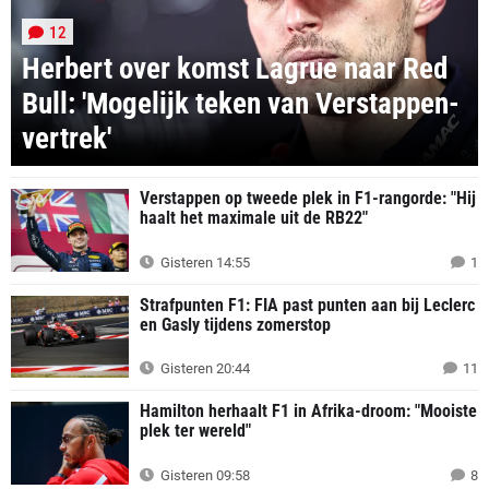
12
Herbert over komst Lagrue naar Red
Bull: 'Mogelijk teken van Verstappen-
vertrek'
Verstappen op tweede plek in F1-rangorde: "Hij
haalt het maximale uit de RB22"
Gisteren 14:55
1
Strafpunten F1: FIA past punten aan bij Leclerc
en Gasly tijdens zomerstop
Gisteren 20:44
11
Hamilton herhaalt F1 in Afrika-droom: "Mooiste
plek ter wereld"
Gisteren 09:58
8