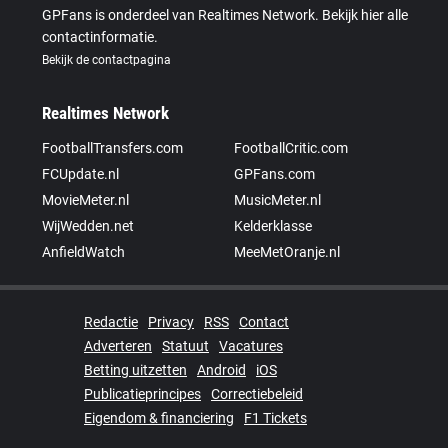
GPFans is onderdeel van Realtimes Network. Bekijk hier alle
contactinformatie.
Bekijk de contactpagina
Realtimes Network
FootballTransfers.com
FootballCritic.com
FCUpdate.nl
GPFans.com
MovieMeter.nl
MusicMeter.nl
WijWedden.net
Kelderklasse
AnfieldWatch
MeeMetOranje.nl
Redactie
Privacy
RSS
Contact
Adverteren
Statuut
Vacatures
Betting uitzetten
Android
iOS
Publicatieprincipes
Correctiebeleid
Eigendom & financiering
F1 Tickets