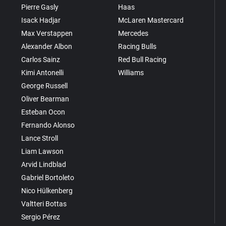
Pierre Gasly
Haas
Isack Hadjar
McLaren Mastercard
Max Verstappen
Mercedes
Alexander Albon
Racing Bulls
Carlos Sainz
Red Bull Racing
Kimi Antonelli
Williams
George Russell
Oliver Bearman
Esteban Ocon
Fernando Alonso
Lance Stroll
Liam Lawson
Arvid Lindblad
Gabriel Bortoleto
Nico Hülkenberg
Valtteri Bottas
Sergio Pérez