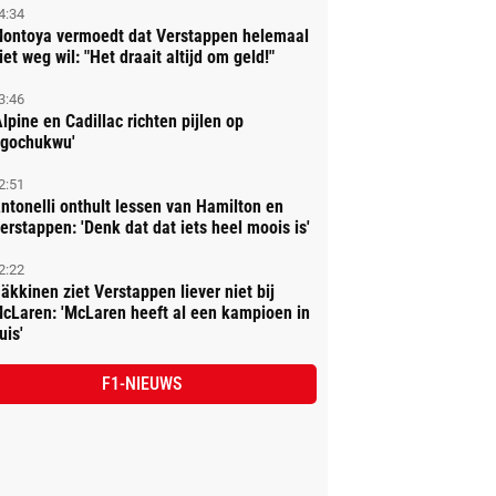
4:34
ontoya vermoedt dat Verstappen helemaal
iet weg wil: "Het draait altijd om geld!"
3:46
Alpine en Cadillac richten pijlen op
gochukwu'
2:51
ntonelli onthult lessen van Hamilton en
erstappen: 'Denk dat dat iets heel moois is'
2:22
äkkinen ziet Verstappen liever niet bij
cLaren: 'McLaren heeft al een kampioen in
uis'
F1-NIEUWS