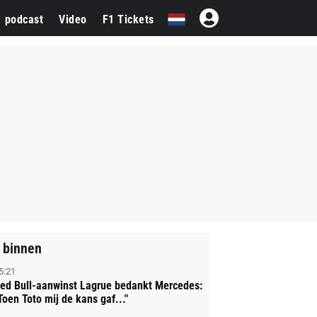
1 podcast
Video
F1 Tickets
 binnen
5:21
ed Bull-aanwinst Lagrue bedankt Mercedes:
Toen Toto mij de kans gaf..."