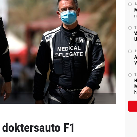
1
M
n
1
'
U
1
A
V
1
H
M
h
 doktersauto F1