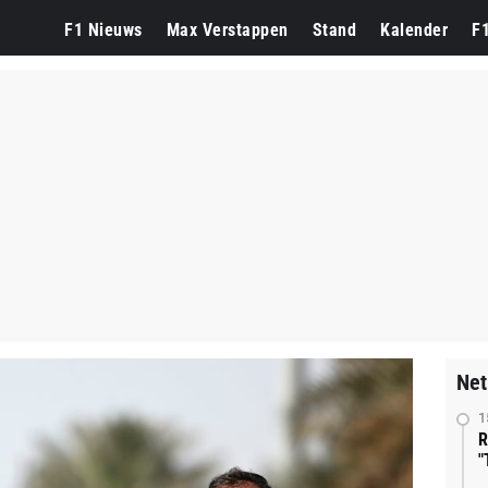
F1 Nieuws
Max Verstappen
Stand
Kalender
F
Net
1
R
"