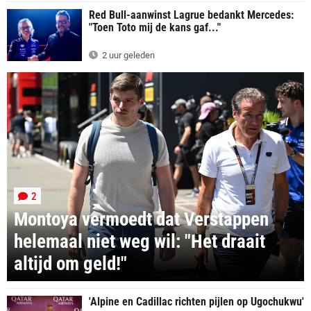
Red Bull-aanwinst Lagrue bedankt Mercedes:
"Toen Toto mij de kans gaf..."
2 uur geleden
2
Montoya vermoedt dat Verstappen
helemaal niet weg wil: "Het draait
altijd om geld!"
'Alpine en Cadillac richten pijlen op Ugochukwu'