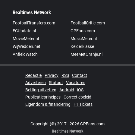
Realtimes Network
FootballTransfers.com
FootballCritic.com
FCUpdate.nl
GPFans.com
MovieMeter.nl
MusicMeter.nl
WijWedden.net
Kelderklasse
AnfieldWatch
MeeMetOranje.nl
Redactie
Privacy
RSS
Contact
Adverteren
Statuut
Vacatures
Betting uitzetten
Android
iOS
Publicatieprincipes
Correctiebeleid
Eigendom & financiering
F1 Tickets
Copyright (©) 2017 - 2026 GPFans.com
Realtimes Network