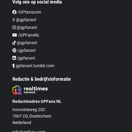
Volg ons op social media
/GPfanscom
X @gpfansnl
@gpfansnl
/GPFansNL
@gpfansnl
/gpfansnl
/gpfansnl
gpfansnl.tumblr.com
Redactie & bedrijfsinformatie
Redactieadres GPFans NL
Innovatieweg 20C
7007 CD, Doetinchem
Nederland
info@gpfans.com