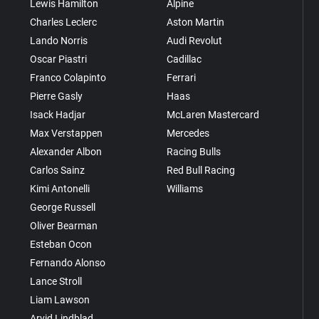
Lewis Hamilton
Alpine
Charles Leclerc
Aston Martin
Lando Norris
Audi Revolut
Oscar Piastri
Cadillac
Franco Colapinto
Ferrari
Pierre Gasly
Haas
Isack Hadjar
McLaren Mastercard
Max Verstappen
Mercedes
Alexander Albon
Racing Bulls
Carlos Sainz
Red Bull Racing
Kimi Antonelli
Williams
George Russell
Oliver Bearman
Esteban Ocon
Fernando Alonso
Lance Stroll
Liam Lawson
Arvid Lindblad