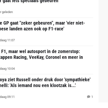
r gaat iets speciaals gebeuren"
r geleden
e GP gaat "zeker gebeuren", maar 'vier niet-
pese landen azen ook op F1-race'
daag 11:07
 F1, maar wel autosport in de zomerstop:
tappen Racing, VeeKay, Coronel en meer in
daag 10:04
ya ziet Russell onder druk door 'sympathieke'
elli: 'Als iemand nou een klootzak is...'
daag 09:11
1