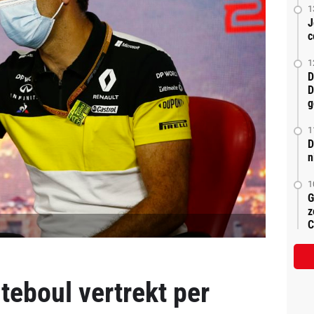
1
J
c
1
D
D
g
1
D
n
1
G
z
C
teboul vertrekt per