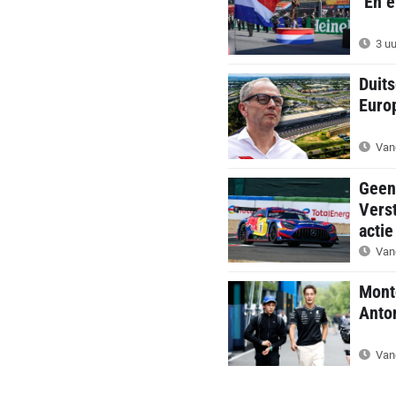
"En e
3 uu
Duits
Euro
Van
Geen
Vers
actie
Van
Monto
Anton
Van