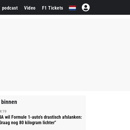
1 podcast
Video
F1 Tickets
 binnen
4:19
IA wil Formule 1-auto's drastisch afslanken:
Graag nog 80 kilogram lichter"