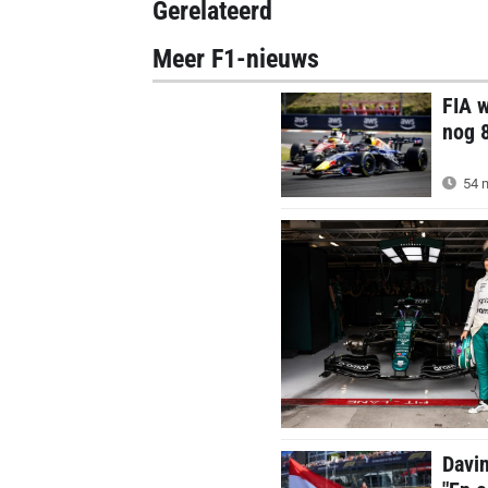
Gerelateerd
Meer F1-nieuws
FIA w
nog 8
54 m
Davi