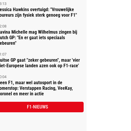
3:13
essica Hawkins overtuigd: "Vrouwelijke
oureurs zijn fysiek sterk genoeg voor F1"
2:08
avina Michelle mag Wilhelmus zingen bij
utch GP: "En er gaat iets speciaals
ebeuren"
1:07
uitse GP gaat "zeker gebeuren", maar 'vier
iet-Europese landen azen ook op F1-race'
0:04
een F1, maar wel autosport in de
omerstop: Verstappen Racing, VeeKay,
oronel en meer in actie
F1-NIEUWS