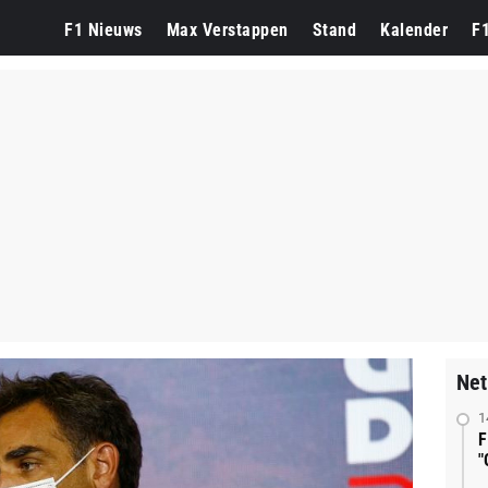
F1 Nieuws
Max Verstappen
Stand
Kalender
F
Net
1
F
"