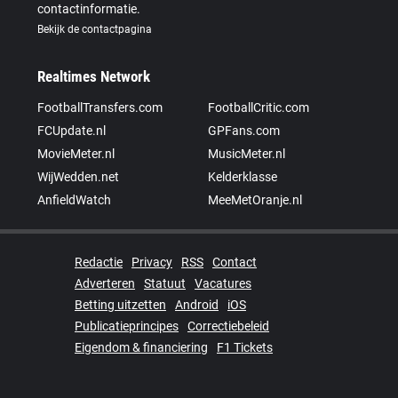
contactinformatie.
Bekijk de contactpagina
Realtimes Network
FootballTransfers.com
FootballCritic.com
FCUpdate.nl
GPFans.com
MovieMeter.nl
MusicMeter.nl
WijWedden.net
Kelderklasse
AnfieldWatch
MeeMetOranje.nl
Redactie
Privacy
RSS
Contact
Adverteren
Statuut
Vacatures
Betting uitzetten
Android
iOS
Publicatieprincipes
Correctiebeleid
Eigendom & financiering
F1 Tickets