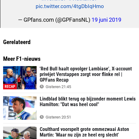
pic.twitter.com/4tgDbIqHmo
— GPfans.com (@GPFansNL)
19 juni 2019
Gerelateerd
Meer F1-nieuws
'Red Bull haalt opvolger Lambiase', X-account
privéjet Verstappen zorgt voor flinke rel |
GPFans Recap
RECAP
Gisteren 21:45
Lindblad blikt terug op bijzonder moment Lewis
Hamilton: "Dat was heel cool"
Gisteren 20:51
Coulthard voorspelt grote ommezwaai Aston
Martin: 'Maar nu zijn ze heel erg slecht'