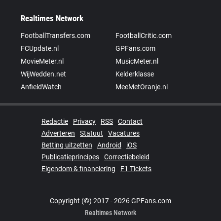
Realtimes Network
FootballTransfers.com
FootballCritic.com
FCUpdate.nl
GPFans.com
MovieMeter.nl
MusicMeter.nl
WijWedden.net
Kelderklasse
AnfieldWatch
MeeMetOranje.nl
Redactie
Privacy
RSS
Contact
Adverteren
Statuut
Vacatures
Betting uitzetten
Android
iOS
Publicatieprincipes
Correctiebeleid
Eigendom & financiering
F1 Tickets
Copyright (©) 2017 - 2026 GPFans.com
Realtimes Network