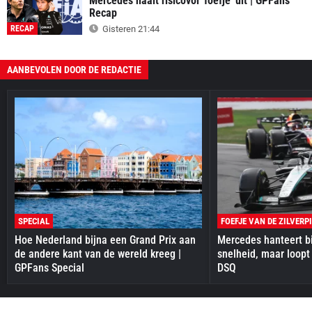
Mercedes haalt risicovol 'foefje' uit | GPFans
Recap
RECAP
Gisteren 21:44
AANBEVOLEN DOOR DE REDACTIE
SPECIAL
FOEFJE VAN DE ZILVERP
Hoe Nederland bijna een Grand Prix aan
Mercedes hanteert bi
de andere kant van de wereld kreeg |
snelheid, maar loopt
GPFans Special
DSQ