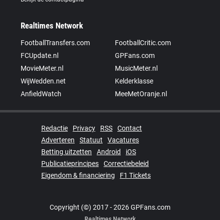
Realtimes Network
FootballTransfers.com
FootballCritic.com
FCUpdate.nl
GPFans.com
MovieMeter.nl
MusicMeter.nl
WijWedden.net
Kelderklasse
AnfieldWatch
MeeMetOranje.nl
Redactie
Privacy
RSS
Contact
Adverteren
Statuut
Vacatures
Betting uitzetten
Android
iOS
Publicatieprincipes
Correctiebeleid
Eigendom & financiering
F1 Tickets
Copyright (©) 2017 - 2026 GPFans.com
Realtimes Network