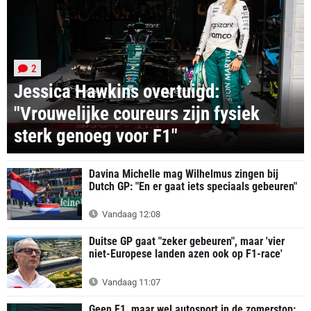
2
Jessica Hawkins overtuigd:
"Vrouwelijke coureurs zijn fysiek
sterk genoeg voor F1"
Davina Michelle mag Wilhelmus zingen bij
Dutch GP: "En er gaat iets speciaals gebeuren"
Vandaag 12:08
Duitse GP gaat "zeker gebeuren", maar 'vier
niet-Europese landen azen ook op F1-race'
Vandaag 11:07
Geen F1, maar wel autosport in de zomerstop: