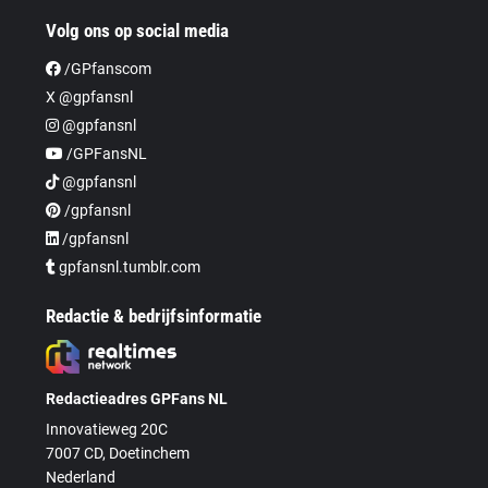
Volg ons op social media
/GPfanscom
X @gpfansnl
@gpfansnl
/GPFansNL
@gpfansnl
/gpfansnl
/gpfansnl
gpfansnl.tumblr.com
Redactie & bedrijfsinformatie
Redactieadres GPFans NL
Innovatieweg 20C
7007 CD, Doetinchem
Nederland