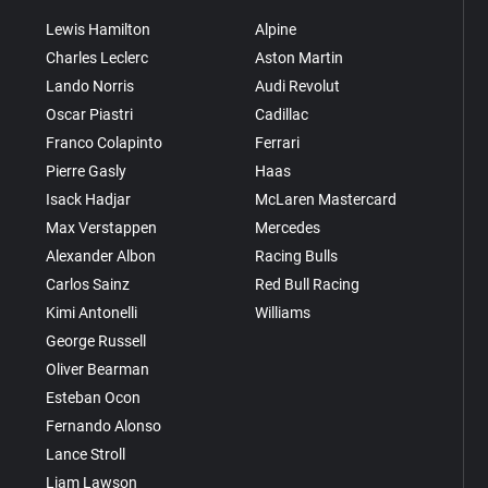
Lewis Hamilton
Alpine
Charles Leclerc
Aston Martin
Lando Norris
Audi Revolut
Oscar Piastri
Cadillac
Franco Colapinto
Ferrari
Pierre Gasly
Haas
Isack Hadjar
McLaren Mastercard
Max Verstappen
Mercedes
Alexander Albon
Racing Bulls
Carlos Sainz
Red Bull Racing
Kimi Antonelli
Williams
George Russell
Oliver Bearman
Esteban Ocon
Fernando Alonso
Lance Stroll
Liam Lawson