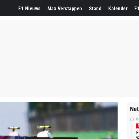
F1 Nieuws
Max Verstappen
Stand
Kalender
F
Net
6
F
'