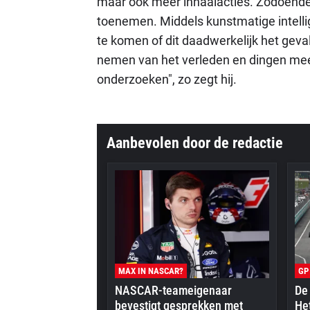
maar ook meer inhaalacties. Zodoende 
toenemen. Middels kunstmatige intelli
te komen of dit daadwerkelijk het geva
nemen van het verleden en dingen mee
onderzoeken", zo zegt hij.
Aanbevolen door de redactie
MAX IN NASCAR?
GP
NASCAR-teameigenaar
De 
bevestigt gesprekken met
Het