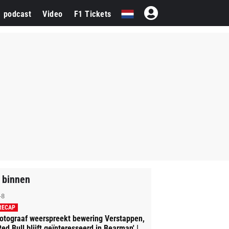
1 podcast
Video
F1 Tickets
 binnen
-8
RECAP
otograaf weerspreekt bewering Verstappen,
Red Bull blijft geïnteresseerd in Bearman' |