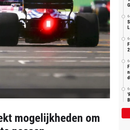
G
6
S
L
6
F
2
6
F
n
d
6
'
B
ekt mogelijkheden om