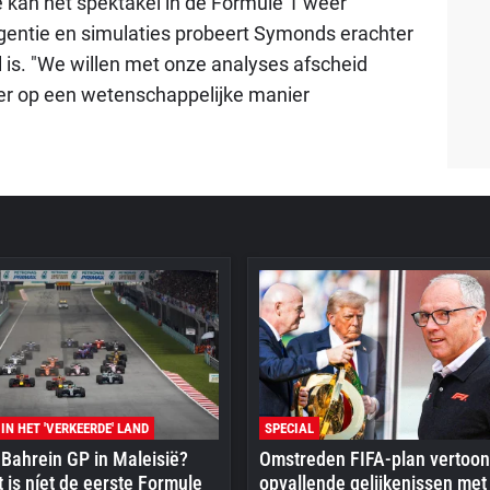
kan het spektakel in de Formule 1 weer
gentie en simulaties probeert Symonds erachter
l is. "We willen met onze analyses afscheid
r op een wetenschappelijke manier
 IN HET 'VERKEERDE' LAND
SPECIAL
Bahrein GP in Maleisië?
Omstreden FIFA-plan vertoon
 is níet de eerste Formule
opvallende gelijkenissen met