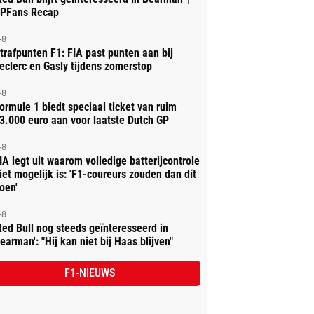
PFans Recap
-8
trafpunten F1: FIA past punten aan bij
eclerc en Gasly tijdens zomerstop
-8
ormule 1 biedt speciaal ticket van ruim
3.000 euro aan voor laatste Dutch GP
-8
IA legt uit waarom volledige batterijcontrole
iet mogelijk is: 'F1-coureurs zouden dan dít
oen'
-8
Red Bull nog steeds geïnteresseerd in
earman': "Hij kan niet bij Haas blijven"
F1-NIEUWS